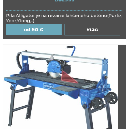
DWE399
Píla Alligator je na rezanie ľahčeného betónu(Porfix,
Ypor,Ytong,..)
viac
20
€