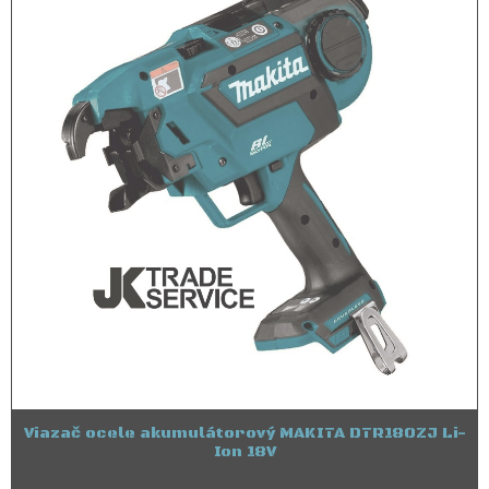
Viazač ocele akumulátorový MAKITA DTR180ZJ Li-
Ion 18V