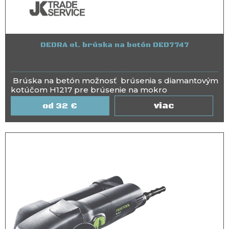
DEDRA el. brúska na betón DED7747
Brúska na betón možnosť brúsenia s diamantovým
kotúčom H1217 pre brúsenie na mokro
viac
32
€