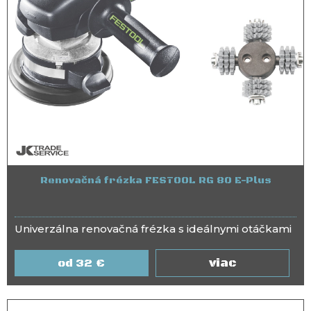
Renovačná frézka FESTOOL RG 80 E-Plus
Univerzálna renovačná frézka s ideálnymi otáčkami
viac
32
€