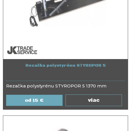
Rezačka polystyrénu STYROPOR 5
Rezačka polystyrénu STYROPOR 5 1370 mm
viac
15
€