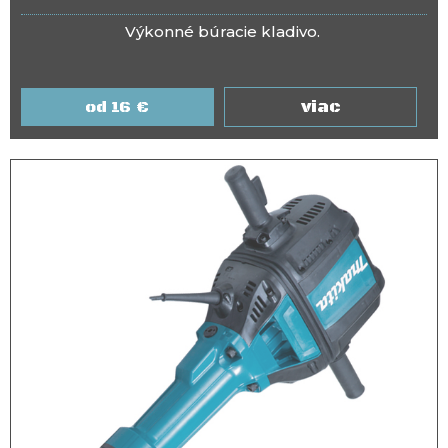
Výkonné búracie kladivo.
viac
16
€