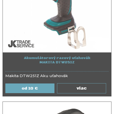
Akumulátorový razový uťahovák
MAKITA DTW251Z
Makita DTW251Z Aku uťahovák
viac
10
€