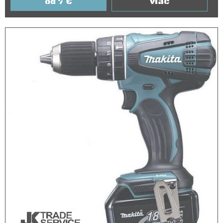
viac
7
€