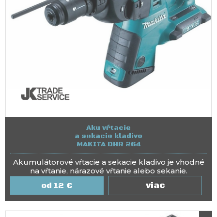
Aku vŕtacie
a sekacie kladivo
MAKITA DHR 264
Akumulátorové vŕtacie a sekacie kladivo je vhodné
na vŕtanie, nárazové vŕtanie alebo sekanie.
viac
12
€