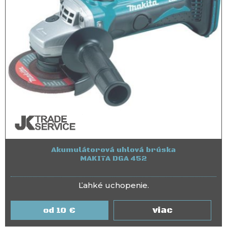
Akumulátorová uhlová brúska
MAKITA DGA 452
Ľahké uchopenie.
viac
10
€