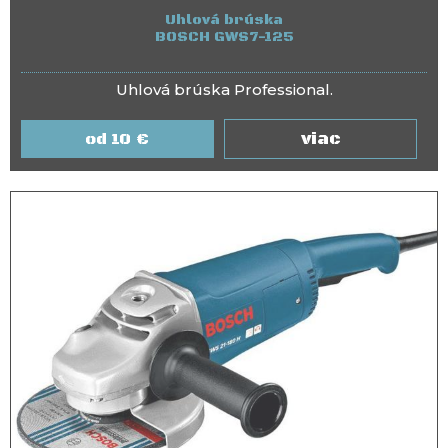
Uhlová brúska
BOSCH GWS7-125
Uhlová brúska Professional.
viac
10
€