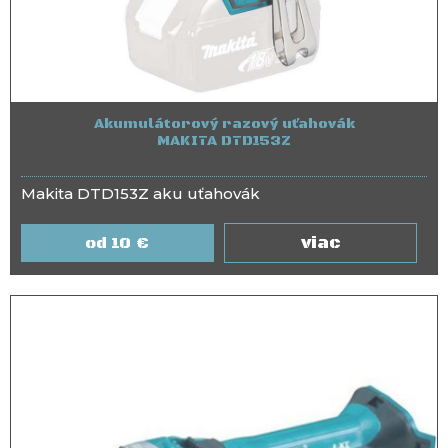
Akumulátorový razový uťahovák
MAKITA DTD153Z
Makita DTD153Z aku uťahovák
viac
10
€