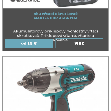
Aku vŕtací skrutkovač
MAKITA DHP 456RF3J
Akumulátorový príklepový rýchlostný vŕtací
skrutkovač. Príklepové vŕtanie, vŕtanie a
skrutkovanie.
viac
10
€