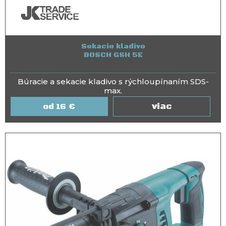
Sekacie kladivo
BOSCH GSH 5E
Búracie a sekacie kladivo s rýchloupínaním SDS-
max.
viac
16
€