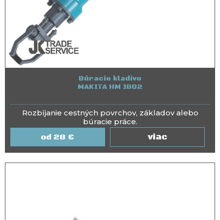
Búracie kladivo
MAKITA HM 1802
Rozbíjanie cestných povrchov, základov alebo
búracie práce.
viac
28
€