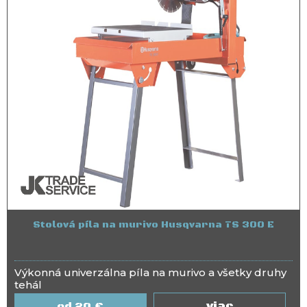
Stolová píla na murivo Husqvarna TS 300 E
Výkonná univerzálna píla na murivo a všetky druhy
tehál
viac
20
€