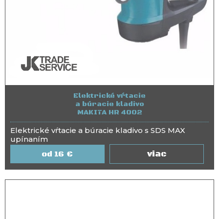
Elektrické vŕtacie
a búracie kladivo
MAKITA HR 4002
Elektrické vŕtacie a búracie kladivo s SDS MAX
upínaním
viac
16
€