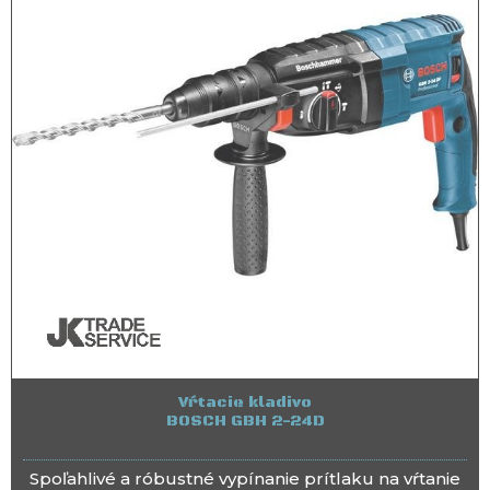
Vŕtacie kladivo
BOSCH GBH 2-24D
Spoľahlivé a róbustné vypínanie prítlaku na vŕtanie