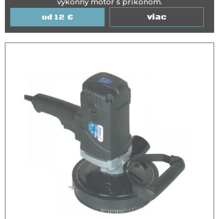
výkonný motor s príkonom.
viac
12
€