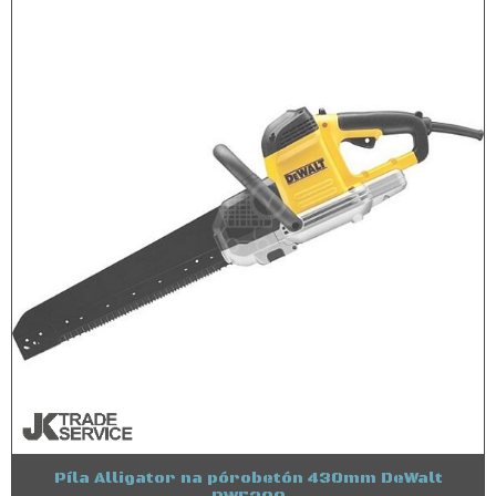
Píla Alligator na pórobetón 430mm DeWalt