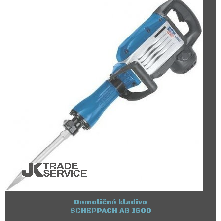
Demoličné kladivo
SCHEPPACH AB 1600