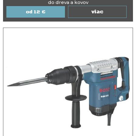
do dreva a kovov
viac
12
€