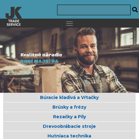
Kvalitné náradie
ROBÍ MAJSTRA
Búracie kladivá a Vŕtačky
Brúsky a frézy
Rezačky a Píly
Drevoobrábacie stroje
Hutniaca technika