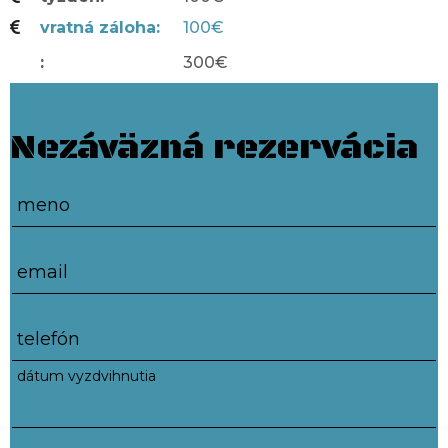
vratná záloha
100€
300€
Nezáväzná rezervácia
meno
email
telefón
dátum vyzdvihnutia