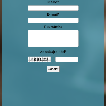
Meno*
E-mail*
Poznámka
Zopakujte kód*
Odoslat