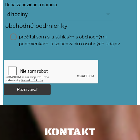
Doba zapožičania náradia
obchodné podmienky
prečítal som si a súhlasím s obchodnými
podmienkami a spracovaním osobných údajov
KONTAKT