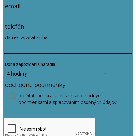
email
telefón
dátum vyzdvihnutia
Doba zapožičania náradia
obchodné podmienky
prečítal som si a súhlasím s obchodnými
podmienkami a spracovaním osobných údajov