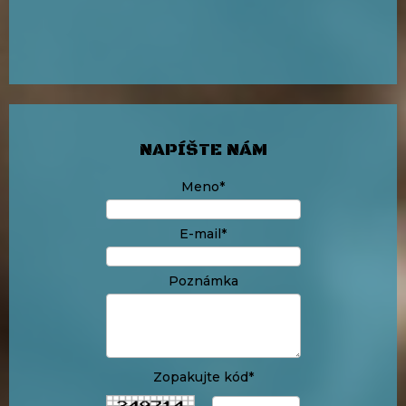
NAPÍŠTE NÁM
Meno*
E-mail*
Poznámka
Zopakujte kód*