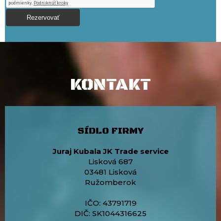
KONTAKT
SÍDLO FIRMY
Juraj Kubala JK Trade service
Lisková 687
03481 Lisková
Ružomberok
IČO: 43791719
DIČ: SK1044316625