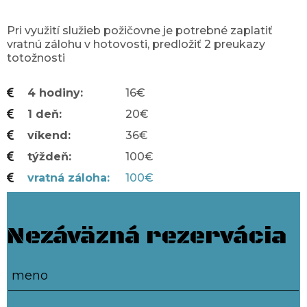
Pri využití služieb požičovne je potrebné zaplatiť
vratnú zálohu v hotovosti, predložiť 2 preukazy
totožnosti
4 hodiny
16€
1 deň
20€
víkend
36€
týždeň
100€
vratná záloha
100€
Nezáväzná rezervácia
meno